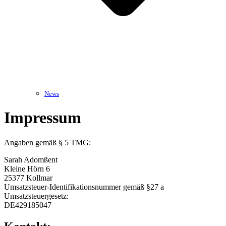
News
Open
Close
Impressum
mobile
mobile
menu
menu
Angaben gemäß § 5 TMG:
Sarah Adomßent
Kleine Hörn 6
25377 Kollmar
Umsatzsteuer-Identifikationsnummer gemäß §27 a
Umsatzsteuergesetz:
DE429185047